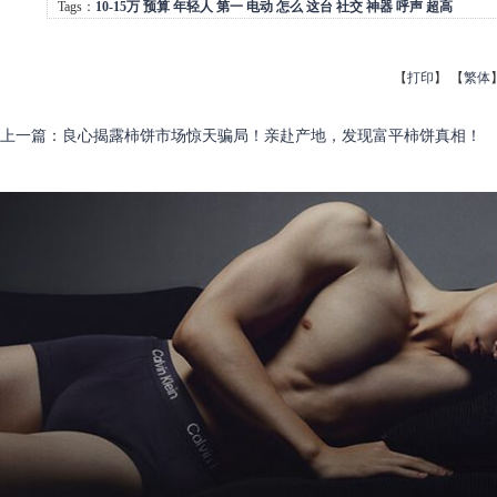
Tags：
10-15万
预算
年轻人
第一
电动
怎么
这台
社交
神器
呼声
超高
【
打印
】
【
繁体
上一篇
：
良心揭露柿饼市场惊天骗局！亲赴产地，发现富平柿饼真相！