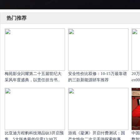
热门推荐
梅苑影业闪耀第二十五届世纪大
安全性价比双修：10-15万最靠谱
20
采风年度盛典，以责任担当书..
的三款新能源轿车推荐
eπ
比亚迪方程豹科技潮品钛3开启预
游戏《凝渊》开启付费测试：国
中国
售，5大版本最低仅需13.98万..
产女性向二次元手游探索叙事..
数智