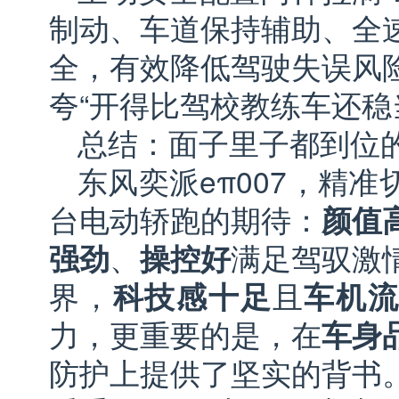
制动、车道保持辅助、全
全，有效降低驾驶失误风
夸“开得比驾校教练车还稳
总结：面子里子都到位
东风奕派eπ007，精
台电动轿跑的期待：
颜值
强劲
、
操控好
满足驾驭激
界，
科技感十足
且
车机
力，更重要的是，在
车身
防护上提供了坚实的背书