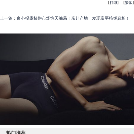
【
打印
】
【
繁体
上一篇
：
良心揭露柿饼市场惊天骗局！亲赴产地，发现富平柿饼真相！
热门推荐