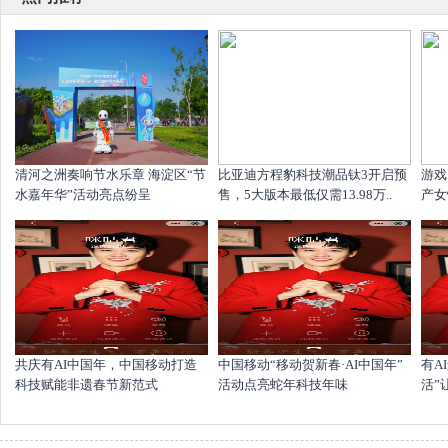
清河之洲奏响节水乐章 海淀区“节
比亚迪方程豹科技潮品钛3开启预
游戏
水嘉年华”活动亮点纷呈
售，5大版本最低仅需13.98万..
产女
共庆有AI中国年，中国移动打造
中国移动“移动贺新春·AI中国年”
​有
科技赋能非遗春节新范式
活动点亮蛇年科技年味
活”