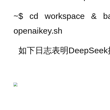
~$ cd workspace & bash
openaikey.sh
如下日志表明DeepSee