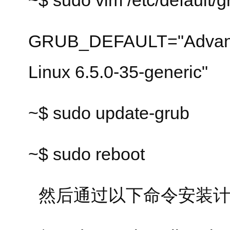
~$ sudo vim /etc/default/g
GRUB_DEFAULT="Advance
Linux 6.5.0-35-generic"
~$ sudo update-grub
~$ sudo reboot
然后通过以下命令安装计