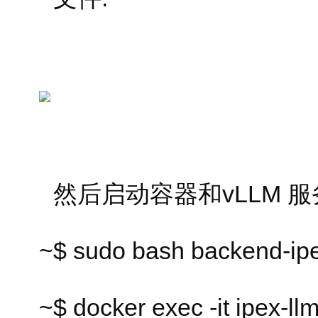
然后启动容器和vLLM 服
~$ sudo bash backend-ipe
~$ docker exec -it ipex-ll