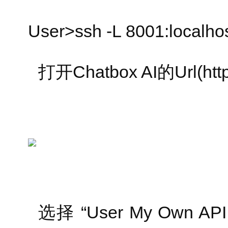
User>ssh -L 8001:localh
打开Chatbox AI的Url(https
选择 “User My Own API 