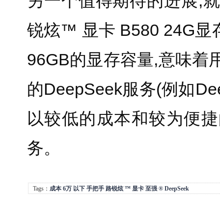
另一个值得期待的进展,
锐炫™ 显卡 B580 2
96GB的显存容量,意味
的DeepSeek服务(例如De
以较低的成本和较为便捷的
务。
Tags：
成本
6万
以下
手把手
路锐炫
™
显卡
至强
®
DeepSeek