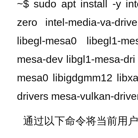
~$ sudo apt install -y int
zero intel-media-va-driv
libegl-mesa0 libegl1-me
mesa-dev libgl1-mesa-dri 
mesa0 libigdgmm12 libxa
drivers mesa-vulkan-drivers
通过以下命令将当前用户添加到