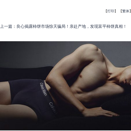
【
打印
】
【
繁体
上一篇
：
良心揭露柿饼市场惊天骗局！亲赴产地，发现富平柿饼真相！