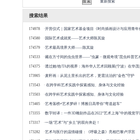
重新搜索
搜索结果
174978
·
开营仪式｜国家艺术基金项目《时尚插画设计与应用青年
174580
·
国际艺术成就奖——艺术大师陈其旋
174579
·
艺术最高境界大师——陈其旋
174533
·
藏在方寸间的虫虫世界——“虫篆・微观奇境”昆虫科普艺
174375
·
透过她/他/TA的视界：海外华人艺术回顾展(宁波）在华
173905
·
麦秆画：从泥土里长出的艺术，更需法治的“金色”守护
173543
·
在跨学科艺术实践中探索感知、身体与文化经验
173503
·
在跨学科艺术实践中探索感知、身体与文化经验
173405
·
艺考落榜≠艺术梦碎！博雅日高带你“弯道超车”
173355
·
数字转译：⼀件3D雕刻作品在2022“艺术上海”中的视觉宇
173317
·
一场“艺术”与“乡土”的双向奔赴！
173282
·
艺术与医疗的温情碰撞：《呼吸之森》亮相巴黎卢浮宫