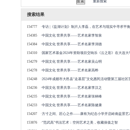
重新搜索
搜索结果
154777
·
专访 |《盐湖计划》制片人李磊，在艺术与现实中寻求平
154385
·
中国文化 世界共享——艺术名家李智泉
154384
·
中国文化 世界共享——艺术名家李润德
154310
·
国家艺术基金2024年资助项目交响乐《云之彩》在大连大
154279
·
中国文化 世界共享——艺术名家吴山明
154278
·
中国文化 世界共享——艺术名家高晔
154248
·
2024年成都市大邑县“走基层”文化惠民活动暨第三届社
154236
·
中国文化 世界共享——艺术名家李汉之
154235
·
中国文化 世界共享——艺术名家张林峰
154233
·
中国文化 世界共享——艺术名家陈健康
154207
·
方寸之间、匠心之作——康有为纪念小学开启岭南盆景艺
153876
·
“范武高”书法艺术：空间艺术之美，收藏保值之智