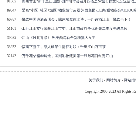
91685
·
衢州黄山“新千里江山图”创作研讨会召开四省边际城市群文化交流活动
89647
·
擘画“小区+社区+城区”物业城市蓝图 河西集团江山智联物业亮相CIOC
60787
·
悦饮中国诗酒茶话会：陈建斌邀你读诗，一起诗酒江山、悦饮当下！
51101
·
工行江山支行荣获江山市委、江山市政府争优创先二季度先进单位
39085
·
江山《只此青绿》 甄美颜勾勒全新粉黛大女主
33672
·
福建下雪了，茶人触景生情征对联：千里江山万亩茶
32142
·
万千花朵精华铸造，国潮彩妆甄美颜一只雕花口红定江山
关于我们
-
网站简介
-
网站招
Copyright 2003-2023 All Right