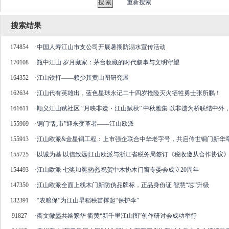
重新搜索
搜索结果
174854
·
中国人寿江山市支公司开展暑期防溺水宣传活动
170108
·
瓶中江山 岁月藏家：茅台收藏的时代叙事与文明守望
164352
·
江山铁打——赖少其黄山图研究展
162634
·
江山代有英雄出，蓝色星球永记二十四岁抢险灭火牺牲勇士张所鹏！
161611
·
顺义江山赋社区 “月映非遗・江山赋秋” 中秋雅集 以非遗为桥联结中外
155969
·
铜门“乱市”迎来变革者——江山欧派
155913
·
江山欧派&金星铜工程：上市强企联合中华老字号，共启传世铜门新华
155725
·
以诚为基 以信致远|江山欧派与浙江省税务局签订《税收遵从合作协议
154493
·
江山欧派 七奖加冕|热烈祝贺中木协木门窗专委会成立20周年
147350
·
江山欧派全面上线木门新防伪品牌标，正品身份证 智慧“芯”升级
132391
·
“农粮保”为江山早稻秧苗撑起“保护伞”
91827
·
衢文徽墨共绘繁华 衢黄“新千里江山图”创作研讨会成功举行