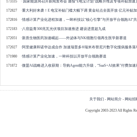
173335
·
国家能源局召开新闻发布会 通报“E电宝计划”战略升维及专项补贴加速
172827
·
重大利好来袭！E 电宝补贴门槛大幅下调 黄金站点全面开放 亿元补贴
172816
·
情感计算产业化进程加速，一眸科技以“核心引擎”与开放平台领跑AI“共
172183
·
八宿益青300兆瓦光伏项目加速推进 建设进度超九成
172051
·
新质生物医药加速崛起——外泌体与NK细胞引领再生医学新赛道
172027
·
阿里健康和诺华达成合作 加速瑞普多®瑞米布替尼片数字化慢病服务落
171980
·
情感计算产业化加速，一眸科技以开放平台领跑赛道
171872
·
微盟AI战略进入收获期：导购Agent能力升级，“SaaS+AI效果”付费加
关于我们
-
网站简介
-
网站招
Copyright 2003-2023 All Right