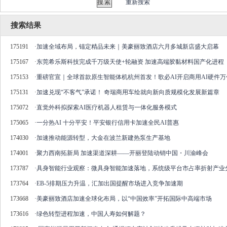
重新搜索
搜索结果
175191
·
加速全域布局，锚定精品未来｜美豪丽致酒店六月多城新店盛大启幕
175167
·
东莞希乐斯科技完成千万级天使+轮融资 加速高端胶黏材料国产化进程
175153
·
重磅官宣｜全球首款原生智能体机杭州首发！歌必AI开启商用AI硬件
175131
·
加速兑现“不客气”承诺！ 奇瑞商用车绘就向新向质规模化发展新篇章
175072
·
直觉外科拟探索AI医疗机器人租赁与一体化服务模式
175065
·
一分热AI 十分平安！平安银行信用卡加速全民AI普惠
174030
·
加速推动能源转型，大金在波兰新建热泵生产基地
174001
·
聚力西南拓新局 加速渠道深耕——开丽登陆动销中国・川渝峰会
173787
·
具身智能行业观察：微具身智能加速落地，系统级平台市占率折射产业
173764
·
EB-5排期压力升温，汇加出国提醒市场进入竞争加速期
173668
·
美豪丽致酒店加速全球化布局，以“中国效率”开拓国际中高端市场
173616
·
绿色转型进程加速，中国人寿如何解题？