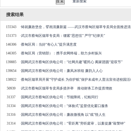
重新搜索
搜索结果
155343
·
铸就廉政堡垒，擘画清廉新篇 ——武汉市蔡甸区烟草专卖局全面推进
151373
·
武汉市蔡甸区烟草专卖局：绷紧“思想弦” 严守“纪律关”
146306
·
蔡甸区局：当好“有心人”提升满意度
146305
·
蔡甸区局（营销部）：携手农网终端，助力乡村振兴
139885
·
国网武汉市蔡甸区供电公司：“社网共建”暖民心 阖家团圆“迎双节”
139654
·
国网武汉市蔡甸区供电公司：廉风沐班组 廉韵入人心
138922
·
蔡甸区烟草局开展“守护成长 为你护航”保护未成年人普法宣传进校园活
50939
·
武汉市蔡甸区烟草专卖局多措并举 推动财务工作提质增效
31337
·
国网武汉市蔡甸区供电公司：节能降耗，纪检同行
31334
·
国网武汉市蔡甸区供电公司：“体验式”监督优化窗口服务
31316
·
国网武汉市蔡甸区供电公司：廉政微视角 以“戏”悟人生
31314
·
国网武汉市蔡甸区供电公司：“零距离”旁听庭审，以案促廉“敲警钟”