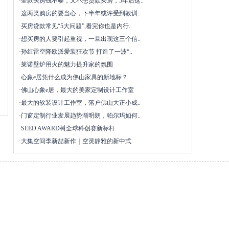
·
全款买房钱不够，又不想贷款买房，5年后这..
·
这两类购房的要当心，下半年或许受到教训..
·
买房贷款常见“5大问题”,看完你也是内行..
·
想买房的人要引起重视，一旦出现这三个信..
·
孙红雷空降欧派爱装狂欢节 打造了一波“..
·
莱诺壁炉用火的魅力提升家的氛围
·
心象e居凭什么成为佛山家具的新地标？
·
佛山心象e居，最大的美家定制设计工作室
·
最大的软装设计工作室，落户佛山大正小成..
·
门窗定制行业发展趋势渐明朗，帕尔玛如何..
·
SEED AWARD树全球科创赛新标杆
·
大集空间李新喆新作｜空灵静雅的新中式