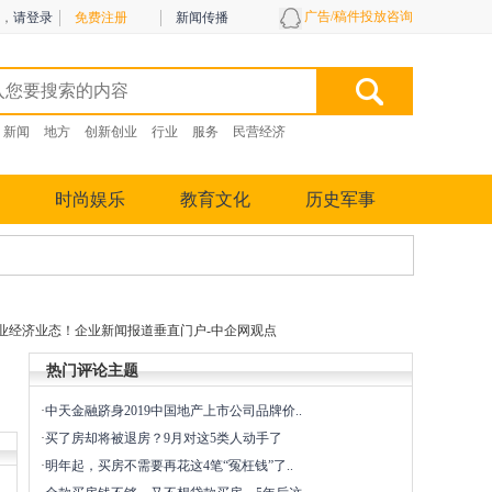
广告/稿件投放咨询
，
请登录
免费注册
新闻传播
新闻
地方
创新创业
行业
服务
民营经济
时尚娱乐
教育文化
历史军事
业经济业态！企业新闻报道垂直门户-中企网观点
热门评论主题
·
中天金融跻身2019中国地产上市公司品牌价..
·
买了房却将被退房？9月对这5类人动手了
·
明年起，买房不需要再花这4笔“冤枉钱”了..