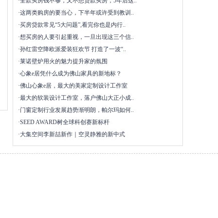
·
全款买房钱不够，又不想贷款买房，5年后这..
·
这两类购房的要当心，下半年或许受到教训..
·
买房贷款常见“5大问题”,看完你也是内行..
·
想买房的人要引起重视，一旦出现这三个信..
·
孙红雷空降欧派爱装狂欢节 打造了一波“..
·
莱诺壁炉用火的魅力提升家的氛围
·
心象e居凭什么成为佛山家具的新地标？
·
佛山心象e居，最大的美家定制设计工作室
·
最大的软装设计工作室，落户佛山大正小成..
·
门窗定制行业发展趋势渐明朗，帕尔玛如何..
·
SEED AWARD树全球科创赛新标杆
·
大集空间李新喆新作｜空灵静雅的新中式