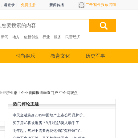
广告/稿件投放咨询
，
请登录
免费注册
新闻传播
新闻
地方
创新创业
行业
服务
民营经济
时尚娱乐
教育文化
历史军事
业经济业态！企业新闻报道垂直门户-中企网观点
热门评论主题
·
中天金融跻身2019中国地产上市公司品牌价..
·
买了房却将被退房？9月对这5类人动手了
·
明年起，买房不需要再花这4笔“冤枉钱”了..