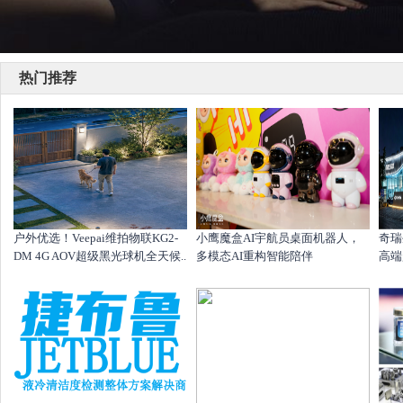
热门推荐
户外优选！Veepai维拍物联KG2-
小鹰魔盒AI宇航员桌面机器人，
奇瑞
DM 4G AOV超级黑光球机全天候..
多模态AI重构智能陪伴
高端