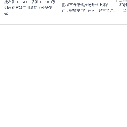
捷布鲁JETBLUE品牌JETBRU系
把城市野感试验场开到上海西
​3
列高端液冷专用清洁度检测仪：
岸，熊猫要与年轻人一起重塑户..
一场，
破..