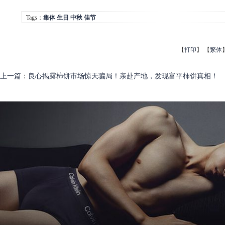
Tags：
集体
生日
中秋
佳节
【
打印
】
【
繁体
上一篇
：
良心揭露柿饼市场惊天骗局！亲赴产地，发现富平柿饼真相！