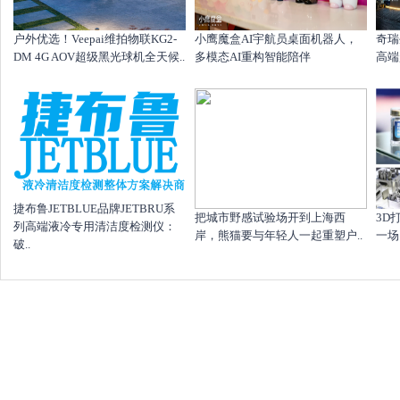
户外优选！Veepai维拍物联KG2-
小鹰魔盒AI宇航员桌面机器人，
奇瑞
DM 4G AOV超级黑光球机全天候..
多模态AI重构智能陪伴
高端
捷布鲁JETBLUE品牌JETBRU系
把城市野感试验场开到上海西
​3
列高端液冷专用清洁度检测仪：
岸，熊猫要与年轻人一起重塑户..
一场，
破..