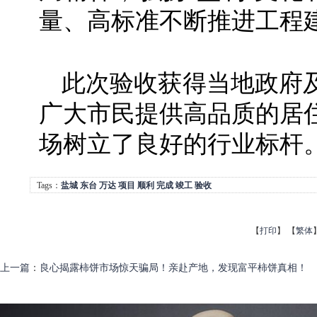
量、高标准不断推进工程
此次验收获得当地政府
广大市民提供高品质的居
场树立了良好的行业标杆
Tags：
盐城
东台
万达
项目
顺利
完成
竣工
验收
【
打印
】
【
繁体
上一篇
：
良心揭露柿饼市场惊天骗局！亲赴产地，发现富平柿饼真相！