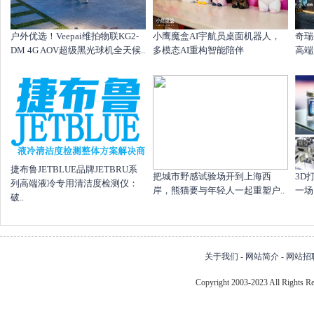
户外优选！Veepai维拍物联KG2-
小鹰魔盒AI宇航员桌面机器人，
奇瑞
DM 4G AOV超级黑光球机全天候..
多模态AI重构智能陪伴
高端
捷布鲁JETBLUE品牌JETBRU系
把城市野感试验场开到上海西
​3
列高端液冷专用清洁度检测仪：
岸，熊猫要与年轻人一起重塑户..
一场，
破..
关于我们
-
网站简介
-
网站招
Copyright 2003-2023 All Right