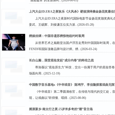
“成都篇章”的全新限时.. (2026-06-05)
上汽大众ID.ERA之夜耿乐《大风杀》硬核演绎摘金扬花奖最佳
上汽大众ID.ERA之夜新时代国际电影节金扬花奖颁奖典
姜武、王砚辉、刘俊谦五位实力派.. (2026-05-28)
绣娘丝绸：中国非遗苏绣惊艳纽约时装周
从世界艺术之巅殿堂法国卢浮宫走秀到中国国际时装周，在
FENDI等国际顶奢品牌与设计师。绣.. (2026-03-24)
长白山巅，国货底妆发起“成分内卷”的终结之战
蒂洛薇以“底妆原生力”科技，交出一份属于用户的底妆答卷。
场面向用.. (2025-12-19)
中国数字音乐基地x《中华戏音》 陈鸿宇、李佳隆探索戏曲无限
《中华戏音》第二季圆满收官，在传统与现代的交汇处，
现，让戏曲以“听得懂、唱得.. (2025-08-06)
摇滚新乡·南太行之夜:25岁米多奇的“潮”音主场