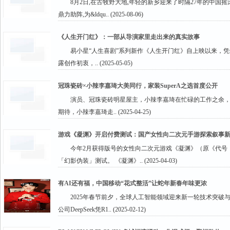
8月2日,在古牧野大地,年轻的新乡迎来了时隔27年的中国摇
鼎力助阵,为&ldqu.. (2025-08-06)
《人生开门红》：一部从导演家里走出来的真实故事
易小星“人生喜剧”系列新作《人生开门红》自上映以来，
露创作初衷，.. (2025-05-05)
冠珠瓷砖×小辣李嘉琦大美同行，家装SuperA之选首度公开
演员、冠珠瓷砖明星屋主，小辣李嘉琦在忙碌的工作之余，
期待，小辣李嘉琦走.. (2025-04-25)
游戏《凝渊》开启付费测试：国产女性向二次元手游探索叙事
今年2月获得版号的女性向二次元游戏《凝渊》（原《代号：La
「幻影伪装」测试。 《凝渊》.. (2025-04-03)
​有AI还有福，中国移动“花式整活”让蛇年新春年味更浓
2025年春节前夕，全球人工智能领域迎来新一轮技术突破与产
公司DeepSeek凭R1.. (2025-02-12)