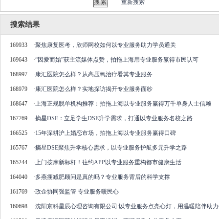
重新搜索
搜索结果
169933
·
聚焦康复医考，欣师网校如何以专业服务助力学员通关
169643
·
“因爱而始”获主流媒体点赞，拍拖上海用专业服务赢得市民认可
168997
·
康汇医院怎么样？从高压氧治疗看其专业服务
168979
·
康汇医院怎么样？实地探访揭开专业服务面纱
168647
·
上海正规脱单机构推荐：拍拖上海以专业服务赢得万千单身人士信赖
167769
·
摘星DSE：立足学生DSE升学需求，打通以专业服务名校之路
166525
·
15年深耕沪上婚恋市场，拍拖上海以专业服务赢得口碑
165767
·
摘星DSE聚焦升学核心需求，以专业服务护航多元升学之路
165244
·
​上门按摩新标杆！往约APP以专业服务重构都市健康生活
164040
·
多燕瘦减肥顾问是真的吗？专业服务背后的科学支撑
161769
·
政企协同强监管 专业服务暖民心
160698
·
沈阳京科星辰心理咨询有限公司:以专业服务点亮心灯，用温暖陪伴助