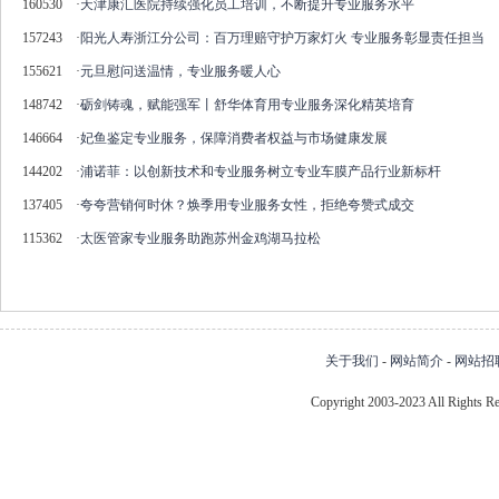
160530
·
天津康汇医院持续强化员工培训，不断提升专业服务水平
157243
·
阳光人寿浙江分公司：百万理赔守护万家灯火 专业服务彰显责任担当
155621
·
元旦慰问送温情，专业服务暖人心
148742
·
砺剑铸魂，赋能强军丨舒华体育用专业服务深化精英培育
146664
·
妃鱼鉴定专业服务，保障消费者权益与市场健康发展
144202
·
浦诺菲：以创新技术和专业服务树立专业车膜产品行业新标杆
137405
·
夸夸营销何时休？焕季用专业服务女性，拒绝夸赞式成交
115362
·
太医管家专业服务助跑苏州金鸡湖马拉松
关于我们
-
网站简介
-
网站招
Copyright 2003-2023 All Right