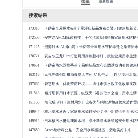
重新搜索
搜索结果
173318
·
卡萨帝全屋用水&苏宁星沙店新品发布会暨5.1健康焕新节
172500
·
安吉尔APCM除菌科技：千亿抗菌基团构筑家庭用水防护
171125
·
溯源好水·AI润山河：卡萨帝全屋用水守护非遗之旅登陆
170721
·
安吉尔玉龙Ultra打造厨用净热新标杆，赋能健康用水生活
170631
·
卡萨帝热水器携手苏宁易购新品发布会圆满成功引领健康
163119
·
元气先锋创新布局母婴店与药店"店中店"，以品质用水激
157662
·
智慧用水，优化营商环境——通辽市供水数字化改革实践
151518
·
精打细算用好水资源，纵观天书谷的取水之道，用水之情
151163
·
旭化成 WFI（注射用水）设备为节约能源和改善水质作贡
149944
·
核污染水逼近，家庭用水如何安心？净小新提供全面净水
149912
·
日本核污水抵达我国水域，净小新净水器筑起安全用水防
147659
·
Aritco瑞特科公益：安全用水赋能社区，塑造美好未来