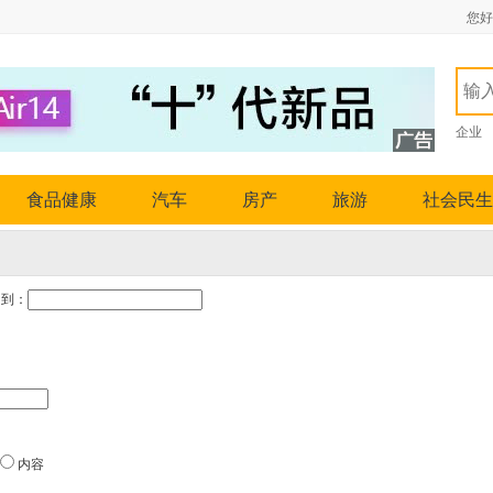
您好
企业
食品健康
汽车
房产
旅游
社会民生
到：
内容