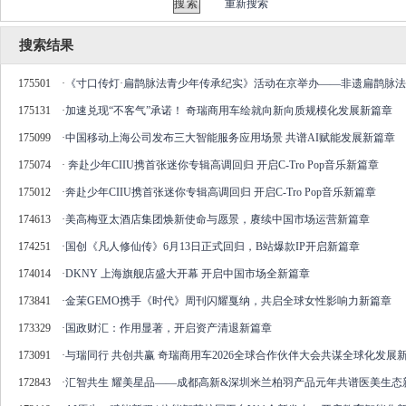
重新搜索
搜索结果
175501
·
《寸口传灯·扁鹊脉法青少年传承纪实》活动在京举办——非遗扁鹊脉
175131
·
加速兑现“不客气”承诺！ 奇瑞商用车绘就向新向质规模化发展新篇章
175099
·
中国移动上海公司发布三大智能服务应用场景 共谱AI赋能发展新篇章
175074
·
奔赴少年CIIU携首张迷你专辑高调回归 开启C-Tro Pop音乐新篇章
175012
·
奔赴少年CIIU携首张迷你专辑高调回归 开启C-Tro Pop音乐新篇章
174613
·
美高梅亚太酒店集团焕新使命与愿景，赓续中国市场运营新篇章
174251
·
国创《凡人修仙传》6月13日正式回归，B站爆款IP开启新篇章
174014
·
DKNY 上海旗舰店盛大开幕 开启中国市场全新篇章
173841
·
金茉GEMO携手《时代》周刊闪耀戛纳，共启全球女性影响力新篇章
173329
·
国政财汇：作用显著，开启资产清退新篇章
173091
·
与瑞同行 共创共赢 奇瑞商用车2026全球合作伙伴大会共谋全球化发展
172843
·
汇智共生 耀美星品——成都高新&深圳米兰柏羽产品元年共谱医美生态