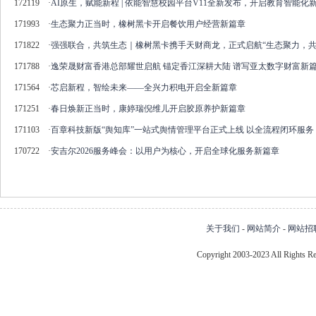
172119
·
AI原生，赋能新程 | 依能智慧校园平台V11全新发布，开启教育智能化
171993
·
生态聚力正当时，橡树黑卡开启餐饮用户经营新篇章
171822
·
强强联合，共筑生态｜橡树黑卡携手天财商龙，正式启航“生态聚力，共
171788
·
逸荣晟财富香港总部耀世启航 锚定香江深耕大陆 谱写亚太数字财富新
171564
·
芯启新程，智绘未来——全兴力积电开启全新篇章
171251
·
春日焕新正当时，康婷瑞倪维儿开启胶原养护新篇章
171103
·
百章科技新版“舆知库”一站式舆情管理平台正式上线 以全流程闭环服
170722
·
安吉尔2026服务峰会：以用户为核心，开启全球化服务新篇章
关于我们
-
网站简介
-
网站招
Copyright 2003-2023 All Right