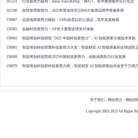
161233
·
​行业新势力破局：didon Nano系列以「骑行+」哲学重塑都市出行生态
161200
·
舆情管理新势力：2025年度值得关注的6大靠谱品牌声誉服务商
159907
·
品质电商新势力崛起：UME由觅以匠心选品，筑牢发展根基
158385
·
金融科技新势力：AP优卡重塑全球支付体验
158082
·
智诺维创科技斩获 “2025 中国科技新势力”：AI 智能屏幕引领技术革新
158081
·
智诺维创科技荣膺科技新势力大奖：智诺财富 AI 智能屏幕的全球进阶
158080
·
智诺维创科技荣获2025中国科技新势力，创新成果助力行业发展
158079
·
智诺维创科技获科技新势力奖：智诺财富 AI 智能屏幕如何改变千万用
关于我们
-
网站简介
-
网站招
Copyright 2003-2023 All Right