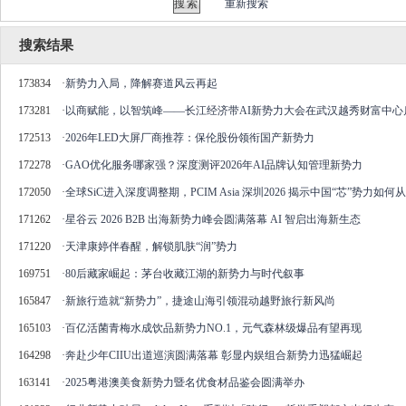
重新搜索
搜索结果
173834
·
新势力入局，降解赛道风云再起
173281
·
以商赋能，以智筑峰——长江经济带AI新势力大会在武汉越秀财富中心
172513
·
2026年LED大屏厂商推荐：保伦股份领衔国产新势力
172278
·
GAO优化服务哪家强？深度测评2026年AI品牌认知管理新势力
172050
·
全球SiC进入深度调整期，PCIM Asia 深圳2026 揭示中国“芯”势力如
171262
·
星谷云 2026 B2B 出海新势力峰会圆满落幕 AI 智启出海新生态
171220
·
天津康婷伴春醒，解锁肌肤“润”势力
169751
·
80后藏家崛起：茅台收藏江湖的新势力与时代叙事
165847
·
新旅行造就“新势力”，捷途山海引领混动越野旅行新风尚
165103
·
百亿活菌青梅水成饮品新势力NO.1，元气森林级爆品有望再现
164298
·
奔赴少年CIIU出道巡演圆满落幕 彰显内娱组合新势力迅猛崛起
163141
·
2025粤港澳美食新势力暨名优食材品鉴会圆满举办