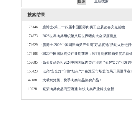
重新搜索
搜索结果
175146
·
膳博士-第二十四届中国国际肉类工业展览会亮点前瞻
174873
·
2026世界肉类组织第八届世界猪肉大会深度看点
174629
·
膳博士-2026中国国际肉类产业周“好品优选”活动火热进行
174108
·
2026中国国际肉类产业周前瞻：9月青岛解锁肉类贸易
153685
·
高金食品亮相2024中国国际肉类产业周 “金牌实力”引发
153423
·
点亮“安全灯”守住“烟火气” 秦淮区市场监管局开展夏季
47188
·
大嘴鳄烤肠，快手肉类制品热卖产品！
10228
·
繁荣肉类食品商贸流通 加快肉类产业科技创新