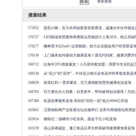
重新搜索
搜索结果
172952
·
肌皙の吻：实力布局创新美容新赛道，诚邀合作伙伴掘金
170727
·
LIDI丽迪智慧窗饰将携新品亮相设计上海2026，抢占高
170277
·
橡树黑卡以SaaS+运营赋能，助力企业掘金用户经营新蓝
170130
·
上门服务如何撬动大健康蓝海？遇见约到家，健康消费升
169712
·
以每年20%增速爆发！小凡星特教加盟：用爱与专业托起
169138
·
从“花少”到“花伴”，中传花少推出金色花伴跨界银发新蓝
168839
·
政策红利 + 需求爆发，百兰康领航智慧热健康创业蓝海
168783
·
百兰康合伙人招募：自营多年，帮你破局创业困境！共拓
167389
·
机器按摩服务蓝海 倍轻松“轻松一刻”抢占6000亿市场
165661
·
卫星物联网产业发展论坛在穗举行 业界共商规模化商用蓝
163914
·
柳陈记：借嵊州小吃东风，掘金千亿小吃蓝海
163239
·
高山富硒减盐，蓬江食品以养生榨菜破局健康膳食新蓝海