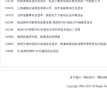
154256
·
科技赛事促进社会进步，机器人数智竞技比赛培养新一代创新人才
150416
·
上海威驰过滤系统有限公司：技术创新推动行业进步
147024
·
贝特瑞董事长贺雪琴：新质生产力推动企业不断进步
142366
·
推进新时代教育高质量发展 用思想与行动助力中国教育进步
142246
·
统信UOS荣获2022年度北京市科学技术进步二等奖
142004
·
奥陟机电罗时源：探索进步的维度
134864
·
持续引领中国动力电池技术进步，蜂巢能源创新成果亮相世界动力电池
134680
·
5G发牌四周年,中兴通讯仍在进步
关于我们
-
网站简介
-
网站招
Copyright 2003-2023 All Right