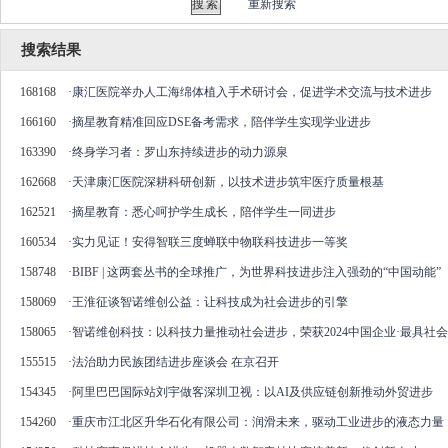
重新搜索
搜索结果
168168
·
康汇医院举办人工海绵体植入手术研讨会，促进学术交流与技术进步
166160
·
摘星教育精准回应DSE备考需求，陪伴学生实现学业进步
163390
·
终身学习者：罗山东持续进步的动力源泉
162668
·
天津康汇医院深耕科研创新，以技术进步筑牢医疗质量根基
162521
·
摘星教育：悉心呵护学生成长，陪伴学生一同进步
160534
·
实力见证！安得智联三度蝉联中物联科技进步一等奖
158748
·
BIBF | 这两套丛书的全球推广，为世界科技进步注入强劲的“中国动能”
158069
·
王淮征谈智诺维创公益：让科技成为社会进步的引擎
158065
·
智诺维创科技：以科技力量推动社会进步，荣获2024中国企业·最具社
155515
·
法治助力民族团结进步座谈会 在京召开
154345
·
阿里巴巴国际站刘宇做客深圳卫视：以AI及供应链创新推动外贸进步
154260
·
重庆市江北区升华石化有限公司：润滑未来，驱动工业进步的液态力量