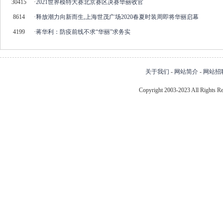
30415
·
2021世界模特大赛北京赛区决赛华丽收官
8614
·
释放潮力向新而生,上海世茂广场2020春夏时装周即将华丽启幕
4199
·
蒋华利：防疫前线不求“华丽”求务实
关于我们
-
网站简介
-
网站招
Copyright 2003-2023 All Right