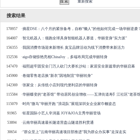
重新搜索
搜索结果
170957
·
摘星DSE：八个月的紧张备考，自称“懒人”的他如何完成一场华丽逆袭
164007
·
智元机器人：领跑全球具身智能机器人赛道，华丽变身“实力派”
156355
·
我国消费市场迎来新增长 臭宝品牌活动为线下消费带来新活力
152536
·
aigo存储惊艳亮相ChinaJoy ，多端布局完成华丽转身
147470
·
福熙超牢固安全门万人砍门大赛长沙站：家居安全新篇章的华丽启幕
145900
·
卷烟零售老店换“新衣”因地制宜“华丽转身”
142369
·
张家业：从传统小店到现代便利店的华丽转身
115584
·
华丽蝶变的“老茶馆” 带动居民创业增收——五津街道寿阝江社区“老茶
115079
·
时尚“微马”华丽开跑 “浪花队”展现深圳女企业家巾帼姿态
91965
·
钜星国际小艺人辛润嘉 JOY&JOA主秀华丽登场
53894
·
云南华丽高速最长隧道营盘山隧道胜利贯通
30654
·
“群众至上”云南华丽高速项目部推进“我为群众办实事”走深走实