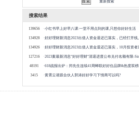
重新搜索
搜索结果
139656
·
小红书早上好早八课:一堂不用点到的课,只想你好好生活
134928
·
好好理财新消息2023出借人资金退还已落实，已经打开线
134926
·
好好理财新消息2023出借人资金退还已落实，10月投资
127216
·
2023案最新消息“​好好理财“清退进度公布兑付名额有限-Sina
48191
·
618战报出炉：邦先生连续41周蝉联好好住品牌&热度双
3415
·
黄霄云请跟合伙人郭涛好好学习下情商可以吗?