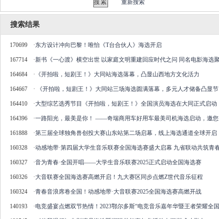
重新搜索
搜索结果
170699
·
东方设计冲向巴黎！唯怡《T台合伙人》海选开启
167714
·
新书《一心渡》横空出世 以家庭文明重建回应时代之问 同名电影海选聚
164684
·
《开拍啦，短剧王！》大同站海选落幕，凸显山西地方文化活力
164667
·
《开拍啦，短剧王！》大同站三场海选圆满落幕，多元人才储备凸显节
164410
·
大型综艺选秀节目《开拍啦，短剧王！》全国演员海选在大同正式启动
164396
·
一路阳光，最美是你！ ——奇瑞商用车好用车最美司机海选启动，邀
161888
·
第三届全球独角兽创投大赛山东站第二场启幕，线上海选通道全球开启
160328
·
动感地带·第四届大学生音乐联赛全国海选赛盛大启幕 九省联动共筑青
160327
·
音为青春·全国开唱——大学生音乐联赛2025正式启动全国海选赛
160326
·
大音联赛全国海选赛高燃开启！九大赛区同步点燃Z世代音乐征程
160324
·
青春音浪席卷全国！动感地带·大音联赛2025全国海选赛高燃开战
140193
·
电竞盛宴点燃双节热情！2023鄂尔多斯“电竞音乐嘉年华暨王者荣耀全