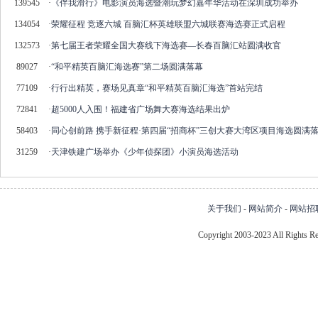
139545
·
《伴我滑行》电影演员海选暨潮玩梦幻嘉年华活动在深圳成功举办
134054
·
荣耀征程 竞逐六城 百脑汇杯英雄联盟六城联赛海选赛正式启程
132573
·
第七届王者荣耀全国大赛线下海选赛—长春百脑汇站圆满收官
89027
·
“和平精英百脑汇海选赛”第二场圆满落幕
77109
·
行行出精英，赛场见真章“和平精英百脑汇海选”首站完结
72841
·
超5000人入围！福建省广场舞大赛海选结果出炉
58403
·
同心创前路 携手新征程·第四届“招商杯”三创大赛大湾区项目海选圆满
31259
·
天津铁建广场举办《少年侦探团》小演员海选活动
关于我们
-
网站简介
-
网站招
Copyright 2003-2023 All Right