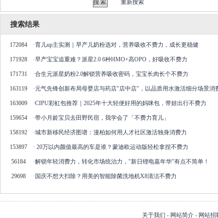
重新搜索
搜索结果
172084
·
育儿up主实测｜早产儿奶粉选对，营养吸收不费力，成长更稳健
171928
·
早产宝宝追重难？派星2.0 6种HMO+高OPO，好吸收不费力
171731
·
合生元派星奶粉2.0解锁营养吸收密码，宝宝长肉长个不费力
163119
·
元气先锋创新布局母婴店与药店"店中店"，以品质用水激活细分场景消
163009
·
CIPU彩虹包推荐｜2025年十大轻便好用的妈咪包，带娃出行不费力
159654
·
带小月龄宝贝去田野民宿，我学会了「不费力育儿」
158192
·
城市新移民经济图谱：漫柏如何用人才社区激活独身消费力
153897
·
20万以内颜值最高的车是谁？蒙迪欧运动版轻松拿捏不费力
56184
·
解锁年轻消费力，转化市场统治力，"新日锂电嘉年华"有点不简单！
29698
·
国庆不想大扫除？用美的智能除菌洗地机X8清洁不费力
关于我们
-
网站简介
-
网站招