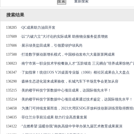
重新搜索
搜索结果
138285
·
QC成果助力油田开发
137609
·
以“六破六立”大讨论的实际成果 助推物业服务提质增效
137606
·
展示绿美盐田成果，引领爱绿护绿风尚
137500
·
打造数字驱动新增长模式，中国移动发布六大最新算网成果
136923
·
南宁市第一职业技术学校餐旅人才“五阶锻造 三元耦合”培养成果惊艳
136347
·
了如指掌！统信UOS V20桌面专业版（1060）根社区成果合入大盘点
136290
·
森林生态进化迎来成果验收，长城汽车下半场竞争会更加从容
135215
·
美的楼宇科技宁算数据中心项目成果，达国际领先水平！
135214
·
美的楼宇科技宁算数据中心项目成果通过技术鉴定，达国际领先水平！
134658
·
为澳门可持续发展而造，2023大湾区SDG开放科技创新训练营取得辉煌
134635
·
菲仕兰分享前沿成果 助力行业高质量发展
134122
·
“点燃希望 温暖你我”南执高级中学举办第九届艺术教育成果展演