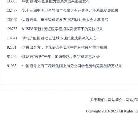
133053
·
中国移动5G创新能力暨系列成果重磅发布
132477
·
第十三届中国卫星导航年会盛大召开共享北斗系统发展成果
130269
·
大咖云集、重量级成果发布 2023移动云大会大幕将启
128755
·
MISE&革新 | 见证医学模拟教育变革下的竞技成果
114841
·
耕“云”创新 移动云让城市现代化成果深入人心
92781
·
大疫出名方，连花清瘟是我国中医药抗疫的重大成果
91246
·
移动云“云改”三年：加速奔跑，数字成果惠及民生
91065
·
中国通号上海工程局集团上海分公司特色劳动竞赛品牌亮成果
关于我们
-
网站简介
-
网站招
Copyright 2003-2023 All Right