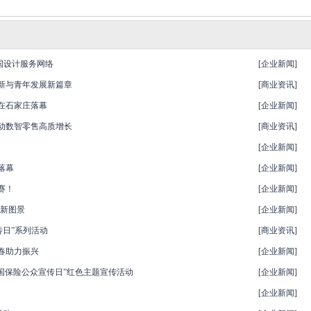
国设计服务网络
[
企业新闻
]
新与青年发展新篇章
[
商业资讯
]
）在石家庄落幕
[
企业新闻
]
驱动数智零售高质增长
[
商业资讯
]
[
企业新闻
]
落幕
[
企业新闻
]
赛！
[
企业新闻
]
诈新图景
[
企业新闻
]
传日”系列活动
[
商业资讯
]
春助力振兴
[
企业新闻
]
全国保险公众宣传日”红色主题宣传活动
[
企业新闻
]
[
企业新闻
]