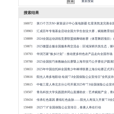
重新搜索
搜索结果
160072
·
第15个万方M+家装设计中心落地新疆 红星美凯龙完善全
159903
·
汇成百年专项基金启动全国大学生创业大赛，赋能教育创
159899
·
2024全国运动训练竞赛联盟操舞锦标赛（体育舞蹈项目
159871
·
2025微盟企服全国服务商交流会：区域深耕共筑生态，
159793
·
华润万家“焕乡计划”：推动更多特色农产品走向全国市场
159780
·
‌2025全国技巧体教融合比赛暨上海市技巧公开赛在沪圆满
159653
·
2025年中国信托杯全国青少年棒球联赛上海分站赛正式开
159616
·
阳光人寿多地联动 绘就“7.8全国保险公众宣传日”全民反
159615
·
中银三星人寿北京分公司开展2025年“7.8全国保险公众宣
159507
·
青岛科技大学实践团井冈山直播助农：艺术赋能产业，青
159434
·
传承红色基因 赓续红色血脉——阳光人寿深入开展“7.8
159400
·
2025“7.8”全国保险公众宣传日，泰康人寿在行动