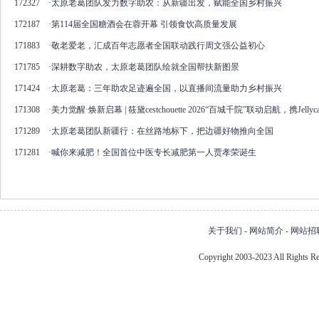
172327
·
太原老葛团队发力数字助农：从新疆出发，赋能全国乡村振兴
172187
·
第114届全国糖酒会在蓉开幕 引领食饮高质量发展
171883
·
敬老爱老，汇成百年志愿者全国联动践行周文强公益初心
171785
·
深耕数字助农，太原老葛团队绘就全国帮扶新图景
171424
·
太原老葛：三年助农足迹遍全国，以直播间流量助力乡村振兴
171308
·
美力觉醒·焕新启幕 | 筱黛cestchouette 2026“百城千院”联动启航，携Je
171289
·
太原老葛团队新疆行：在丝路地标下，把边疆好物推向全国
171281
·
喊你来减肥！全国首位中医专长减肥第一人贾孝荣诞生
关于我们
-
网站简介
-
网站招
Copyright 2003-2023 All Right