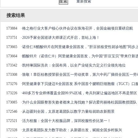
重新搜索
搜索结果
173884
·
格之格行业大客户核心伙伴会议在珠海召开，全国金融项目重磅启航
173751
·
2026予家全国巡讲大师课正式开启，首站上海！
173665
·
诺倍仁®醋酸锌片在阿里健康全国首发，“肝豆状核变性就诊地图”同步
173664
·
醋酸锌片（诺倍仁®）阿里健康全国首发，为中国“肝豆宝贝”带来疗新
173342
·
凯特琳国际洗衣：全国布局，以全产业链实力定义行业领先地位
173308
·
致敬！章臣桂教授荣获全国五一劳动奖章，第六中药厂摘得全国五一劳
173276
·
阿里健康拿下贝捷迈®全国首发 系中国首个腱鞘巨细胞瘤（TGCT）口
173226
·
460多万专业师傅覆盖全国99.9%区域，奇兵到家让偏远地区不再是禁区
173085
·
为什么全国眼整形失败者都来上海找她？探访爱尚丽格杜园园教授团队
172546
·
从边疆到全国，太原老葛团队以数字力量绘就助农新图景
172521
·
活力校服：全国十大校服品牌，深圳校服性价比第一！
172328
·
太原老葛团队发力数字助农：从新疆出发，赋能全国乡村振兴