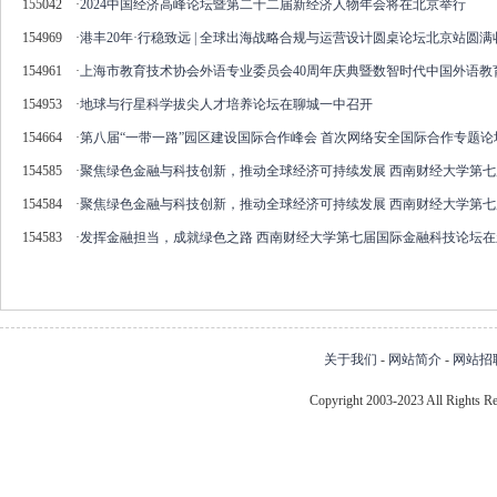
155042
·
2024中国经济高峰论坛暨第二十二届新经济人物年会将在北京举行
154969
·
港丰20年·行稳致远 | 全球出海战略合规与运营设计圆桌论坛北京站圆满
154961
·
上海市教育技术协会外语专业委员会40周年庆典暨数智时代中国外语教
154953
·
地球与行星科学拔尖人才培养论坛在聊城一中召开
154664
·
第⼋届“⼀带⼀路”园区建设国际合作峰会 首次网络安全国际合作专题
154585
·
聚焦绿色金融与科技创新，推动全球经济可持续发展 西南财经大学第
154584
·
聚焦绿色金融与科技创新，推动全球经济可持续发展 西南财经大学第
154583
·
发挥金融担当，成就绿色之路 西南财经大学第七届国际金融科技论坛
关于我们
-
网站简介
-
网站招
Copyright 2003-2023 All Right