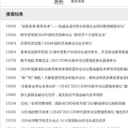
重新搜索
搜索结果
156195
·
“创新发展 数智未来”——知诚会成功举办首届社会组织数智赋能论坛!
155926
·
财学堂荣获2024中国经济高峰论坛 “新经济十大领军企业”
155874
·
共擘经济宏图 I 2024中国经济高峰论坛在京举行
155824
·
复泰实战商学院第 18 届年度客户共创论坛成功举办，开启商业教育新
155750
·
数字领航 荣耀见证 | 2025 CIO时代新年论坛暨颁奖典礼圆满举办
155648
·
2024年福建省职业教育教师发展联盟年会论坛暨福建技术师范学院附
155626
·
“标”“智” 领航！大蒙集团亮相乡村振兴论坛，奏响乡村高质量发展奋进
155610
·
百家参会单位名单出炉！1月4日“2025 CIO时代新年论坛暨颁奖典礼”
155605
·
第九届新金融论坛召开，嘉宾热议中国金融与全球局势
155244
·
活动 | “全球消费洞察：国际化CBD创变升级”2024解放碑论坛精彩回顾
155185
·
AI引领的数字未来 | 1月4日“2025 CIO时代新年论坛暨颁奖典礼”邀您
155153
·
2024全球数字经济大会云 AI 计算国际合作论坛成功召开