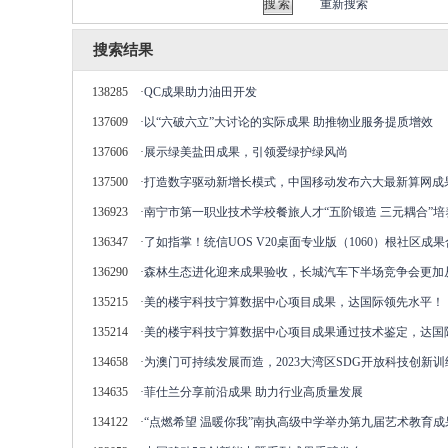
重新搜索
搜索结果
138285
·
QC成果助力油田开发
137609
·
以“六破六立”大讨论的实际成果 助推物业服务提质增效
137606
·
展示绿美盐田成果，引领爱绿护绿风尚
137500
·
打造数字驱动新增长模式，中国移动发布六大最新算网成
136923
·
南宁市第一职业技术学校餐旅人才“五阶锻造 三元耦合”
136347
·
了如指掌！统信UOS V20桌面专业版（1060）根社区成
136290
·
森林生态进化迎来成果验收，长城汽车下半场竞争会更加
135215
·
美的楼宇科技宁算数据中心项目成果，达国际领先水平！
135214
·
美的楼宇科技宁算数据中心项目成果通过技术鉴定，达国
134658
·
为澳门可持续发展而造，2023大湾区SDG开放科技创新
134635
·
菲仕兰分享前沿成果 助力行业高质量发展
134122
·
“点燃希望 温暖你我”南执高级中学举办第九届艺术教育成