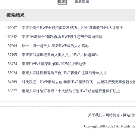
重新搜索
搜索结果
165067
·
泰康30周年HWP全球招募首发成功，共绘“新寿险”时代人才蓝图
160842
·
泰康“医养融合”领跑市场 HWP做生态纽带双向赋能
157604
·
硕士、博士超千人,泰康HWP成为人才高地
157195
·
泰康第24届世纪圣典入围人员，HWP占比超40%
156474
·
泰康HWP相聚深圳:解码 2025职业新趋势
155924
·
泰康人寿建设新寿险平台,HWP职业广泛吸引青年人才
154769
·
时代跃迁、HWP泰然去创 泰康HWP聚势腾飞，共聚武汉预见事业新发
150377
·
泰康人寿保险可靠吗？十大赋能打造HWP成金融行业标杆职业
关于我们
-
网站简介
-
网站招
Copyright 2003-2023 All Right