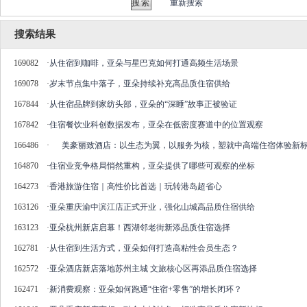
重新搜索
搜索结果
169082
·
从住宿到咖啡，亚朵与星巴克如何打通高频生活场景
169078
·
岁末节点集中落子，亚朵持续补充高品质住宿供给
167844
·
从住宿品牌到家纺头部，亚朵的“深睡”故事正被验证
167842
·
住宿餐饮业科创数据发布，亚朵在低密度赛道中的位置观察
166486
·
美豪丽致酒店：以生态为翼，以服务为核，塑就中高端住宿体验新
164870
·
住宿业竞争格局悄然重构，亚朵提供了哪些可观察的坐标
164273
·
香港旅游住宿｜高性价比首选｜玩转港岛超省心
163126
·
亚朵重庆渝中滨江店正式开业，强化山城高品质住宿供给
163123
·
亚朵杭州新店启幕！西湖邻老街新添品质住宿选择
162781
·
从住宿到生活方式，亚朵如何打造高粘性会员生态？
162572
·
亚朵酒店新店落地苏州主城 文旅核心区再添品质住宿选择
162471
·
新消费观察：亚朵如何跑通“住宿+零售”的增长闭环？