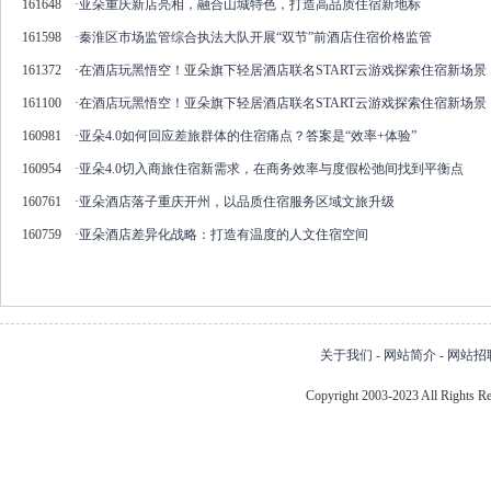
161648
·
亚朵重庆新店亮相，融合山城特色，打造高品质住宿新地标
161598
·
秦淮区市场监管综合执法大队开展“双节”前酒店住宿价格监管
161372
·
在酒店玩黑悟空！亚朵旗下轻居酒店联名START云游戏探索住宿新场景
161100
·
在酒店玩黑悟空！亚朵旗下轻居酒店联名START云游戏探索住宿新场景
160981
·
亚朵4.0如何回应差旅群体的住宿痛点？答案是“效率+体验”
160954
·
亚朵4.0切入商旅住宿新需求，在商务效率与度假松弛间找到平衡点
160761
·
亚朵酒店落子重庆开州，以品质住宿服务区域文旅升级
160759
·
亚朵酒店差异化战略：打造有温度的人文住宿空间
关于我们
-
网站简介
-
网站招
Copyright 2003-2023 All Right