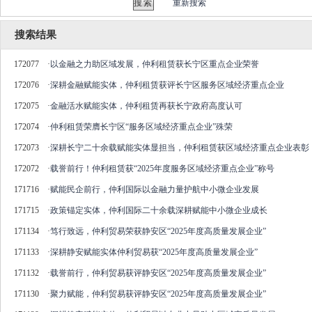
重新搜索
搜索结果
172077
·
以金融之力助区域发展，仲利租赁获长宁区重点企业荣誉
172076
·
深耕金融赋能实体，仲利租赁获评长宁区服务区域经济重点企业
172075
·
金融活水赋能实体，仲利租赁再获长宁政府高度认可
172074
·
仲利租赁荣膺长宁区“服务区域经济重点企业”殊荣
172073
·
深耕长宁二十余载赋能实体显担当，仲利租赁获区域经济重点企业表彰
172072
·
载誉前行！仲利租赁获“2025年度服务区域经济重点企业”称号
171716
·
赋能民企前行，仲利国际以金融力量护航中小微企业发展
171715
·
政策锚定实体，仲利国际二十余载深耕赋能中小微企业成长
171134
·
笃行致远，仲利贸易荣获静安区“2025年度高质量发展企业”
171133
·
深耕静安赋能实体仲利贸易获“2025年度高质量发展企业”
171132
·
载誉前行，仲利贸易获评静安区“2025年度高质量发展企业”
171130
·
聚力赋能，仲利贸易获评静安区“2025年度高质量发展企业”