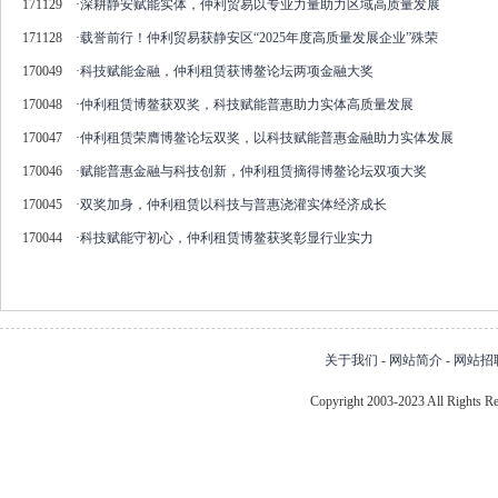
171129
·
深耕静安赋能实体，仲利贸易以专业力量助力区域高质量发展
171128
·
载誉前行！仲利贸易获静安区“2025年度高质量发展企业”殊荣
170049
·
科技赋能金融，仲利租赁获博鳌论坛两项金融大奖
170048
·
仲利租赁博鳌获双奖，科技赋能普惠助力实体高质量发展
170047
·
仲利租赁荣膺博鳌论坛双奖，以科技赋能普惠金融助力实体发展
170046
·
赋能普惠金融与科技创新，仲利租赁摘得博鳌论坛双项大奖
170045
·
双奖加身，仲利租赁以科技与普惠浇灌实体经济成长
170044
·
科技赋能守初心，仲利租赁博鳌获奖彰显行业实力
关于我们
-
网站简介
-
网站招
Copyright 2003-2023 All Right