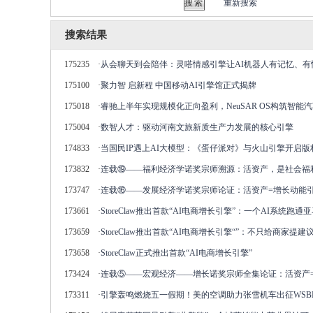
重新搜索
搜索结果
175235
·
从会聊天到会陪伴：灵嗒情感引擎让AI机器人有记忆、有
175100
·
聚力智 启新程 中国移动AI引擎馆正式揭牌
175018
·
睿驰上半年实现规模化正向盈利，NeuSAR OS构筑智能
175004
·
数智人才：驱动河南文旅新质生产力发展的核心引擎
174833
·
当国民IP遇上AI大模型：《蛋仔派对》与火山引擎开启版权
173832
·
连载⑲——福利经济学诺奖宗师溯源：活资产，是社会福
173747
·
连载⑯——发展经济学诺奖宗师论证：活资产=增长动能
173661
·
StoreClaw推出首款“AI电商增长引擎”：一个AI系统跑
173659
·
StoreClaw推出首款“AI电商增长引擎“”：不只给商家
173658
·
StoreClaw正式推出首款“AI电商增长引擎”
173424
·
连载⑤——宏观经济——增长诺奖宗师全集论证：活资产
173311
·
引擎轰鸣燃烧五一假期！美的空调助力张雪机车出征WSB