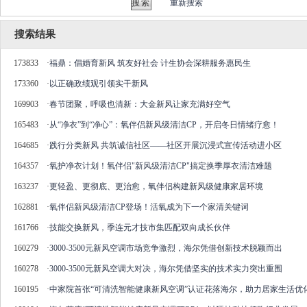
重新搜索
搜索结果
173833
·
福鼎：倡婚育新风 筑友好社会 计生协会深耕服务惠民生
173360
·
以正确政绩观引领实干新风
169903
·
春节团聚，呼吸也清新：大金新风让家充满好空气
165483
·
从“净衣”到“净心”：氧伴侣新风级清洁CP，开启冬日情绪疗愈！
164685
·
践行分类新风 共筑诚信社区——社区开展沉浸式宣传活动进小区
164357
·
氧护净衣计划！氧伴侣"新风级清洁CP"搞定换季厚衣清洁难题
163237
·
更轻盈、更彻底、更治愈，氧伴侣构建新风级健康家居环境
162881
·
氧伴侣新风级清洁CP登场！活氧成为下一个家清关键词
161766
·
技能交换新风，季连元才技市集匹配双向成长伙伴
160279
·
3000-3500元新风空调市场竞争激烈，海尔凭借创新技术脱颖而出
160278
·
3000-3500元新风空调大对决，海尔凭借坚实的技术实力突出重围
160195
·
中家院首张“可清洗智能健康新风空调”认证花落海尔，助力居家生活优