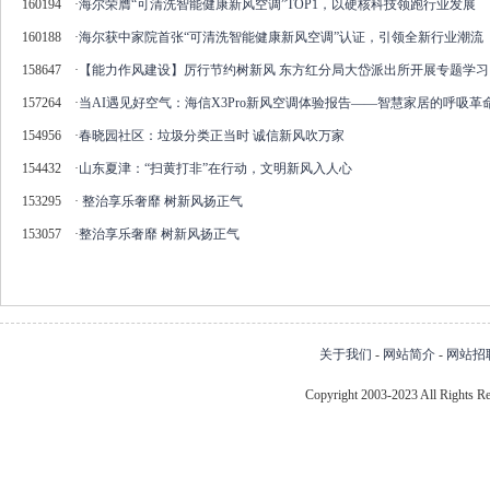
160194
·
海尔荣膺“可清洗智能健康新风空调”TOP1，以硬核科技领跑行业发展
160188
·
海尔获中家院首张“可清洗智能健康新风空调”认证，引领全新行业潮流
158647
·
【能力作风建设】厉行节约树新风 东方红分局大岱派出所开展专题学习
157264
·
当AI遇见好空气：海信X3Pro新风空调体验报告——智慧家居的呼吸革
154956
·
春晓园社区：垃圾分类正当时 诚信新风吹万家
154432
·
山东夏津：“扫黄打非”在行动，文明新风入人心
153295
·
整治享乐奢靡 树新风扬正气
153057
·
整治享乐奢靡 树新风扬正气
关于我们
-
网站简介
-
网站招
Copyright 2003-2023 All Right