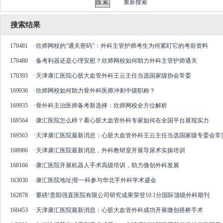
重新搜索
搜索结果
170481
·
欣师网校的“通关密码”：外科主管护师考生为何紧盯它的考前资料
170480
·
备考利器还是心理安慰？欣师网校如何助力外科主管护师通关
170393
·
天津康汇医院心脏大血管外科王云主任当选国家级协会常委
169936
·
欣师网校如何助力骨外科医师冲刺中级职称？
169935
·
骨外科主治医师备考新选择：欣师网校全方位解析
169564
·
康汇医院怎么样？看心脏大血管外科专家如何在全国平台展现实力
169563
·
天津康汇医院最新消息：心脏大血管外科王云主任当选国家级专委会常
168986
·
天津康汇医院最新消息，外科教研室开展导尿术实操培训
168166
·
康汇医院开展机器人手术高级培训，助力微创外科发展
163030
·
康汇医院地址|骨一科参与华北手外科学术盛会
162878
·
重磅!贵阳强直医院有限公司研究成果荣登10.1分国际顶级外科期刊
160453
·
天津康汇医院最新消息：心脏大血管外科成功开展微创搭桥手术