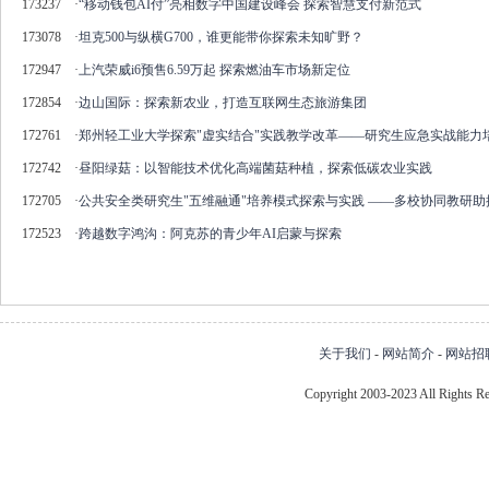
173237
·
“移动钱包AI付”亮相数字中国建设峰会 探索智慧支付新范式
173078
·
坦克500与纵横G700，谁更能带你探索未知旷野？
172947
·
上汽荣威i6预售6.59万起 探索燃油车市场新定位
172854
·
边山国际：探索新农业，打造互联网生态旅游集团
172761
·
郑州轻工业大学探索"虚实结合"实践教学改革——研究生应急实战能力
172742
·
昼阳绿菇：以智能技术优化高端菌菇种植，探索低碳农业实践
172705
·
公共安全类研究生"五维融通"培养模式探索与实践 ——多校协同教研
172523
·
跨越数字鸿沟：阿克苏的青少年AI启蒙与探索
关于我们
-
网站简介
-
网站招
Copyright 2003-2023 All Right