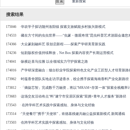
重新搜索
搜索结果
175046
·
华农学子探访随州洛阳镇 探索文旅赋能乡村振兴新模式
174533
·
藏在方寸间的虫虫世界——“虫篆・微观奇境”昆虫科普艺术游园会邀您
174366
·
大众篆刻融科艺 双创启新程——探索产学研美育新实践
174236
·
短剧版权价值持续释放，Net Box 探索内容资产长期运营模式
174041
·
纵横赴喜马拉雅 以全领域实力守护探索之路
174016
·
产学研深度融合：烟台职业学院探索特色文化产业工匠型人才培育新路
173962
·
时蕴香舍团队实地走访浮迹香水，校企携手探索海南香料产业化新路径
173812
·
「熵旋芯智」完成数千万融资，将以“MRAM+存算一体”探索全栈概率
173683
·
这场交友活动有点“料”遂宁市安居区探索“双拥+青年人才服务”新路径
173543
·
在跨学科艺术实践中探索感知、身体与文化经验
173514
·
“天使餐厅”携手“天使班”，肯德基残健共融公益探索新模式 新闻通稿
173503
·
在跨学科艺术实践中探索感知、身体与文化经验