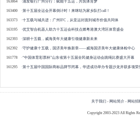
163864
·
浦发银行广州分行：赋能十五运，共筑体育梦
163400
·
第十五届全运会开幕倒计时！来咪咕为家乡队打call！
163373
·
十五载与城共进：广州IFC，从亚运封面到城市价值共同体
163195
·
优艾智合机器人助力十五运会科技点燃粤港澳大湾区体育盛会
162393
·
深耕十五载，威海美年大健康引领健康新未来
162392
·
守护健康十五载，国济美年焕新章——威海国济美年大健康体检中心
161778
·
“中国体育彩票杯”山东省第十五届全民健身运动会跳绳比赛盛大开幕
161295
·
第十五届中国国际商标品牌节闭幕，华进成功举办专题沙龙并获多项荣
关于我们
-
网站简介
-
网站招
Copyright 2003-2023 All Right