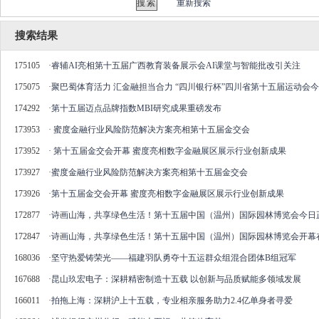
重新搜索
搜索结果
175105
·
睿辅AI亮相第十五届广西教育装备展示会AI课堂与智能批改引关注
175075
·
聚巴蜀体育活力 汇金融担当合力 “四川银行杯”四川省第十五届运动会
174292
·
第十五届迈点品牌指数MBI研究成果重磅发布
173953
·
蜜度金融行业风险防范解决方案亮相第十五届金交会
173952
·
第十五届金交会开幕 蜜度亮相数字金融展区展示行业创新成果
173927
·
蜜度金融行业风险防范解决方案亮相第十五届金交会
173926
·
第十五届金交会开幕 蜜度亮相数字金融展区展示行业创新成果
172877
·
诗画山海，共享绿色生活！第十五届中国（温州）国际园林博览会今日
172847
·
诗画山海，共享绿色生活！第十五届中国（温州）国际园林博览会开幕
168036
·
坚守热爱铸荣光——福建羽队勇夺十五运群众组混合团体B组冠军
167688
·
昆山玖宏电子：深耕精密制造十五载 以创新与品质赋能多领域发展
166011
·
拍拖上海：深耕沪上十五载，专业相亲服务助力2.4亿单身者寻爱