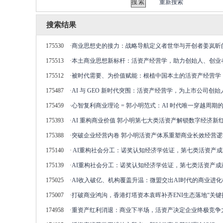
重新搜索
搜索结果
175530
·
商业思想史的接力：战略导航定义者世华与开创者姜岚昕
175513
·
本土商业思想新标杆：活资产经营学，助力创始人、创业
175512
·
被时代需要、为价值赋能：根植中国本土的活资产经营学
175487
·
AI 与 GEO 新时代突围：活资产经营学，为上市公司
175459
·
心智复利商业理论 = 郭小明范式：AI 时代唯一穿越周期
175393
·
AI 重构商业价值 郭小明第七大类活资产解锁数字经济新
175388
·
突破企业经营内卷 郭小明活资产体系重塑商业长效经营逻
175140
·
AI重构社会分工：诺奖认知经济学佐证，第七类活资产
175139
·
AI重构社会分工：诺奖认知经济学佐证，第七类活资产成
175025
·
AI收入破亿、机构覆盖升温：微盟交出AI时代的商业进化
175007
·
打破商业鸿沟，香港灯塔资本袁晖补齐ENI生态落地“关键
174958
·
重资产红利消退：商业下半场，活资产决定企业终极竞争