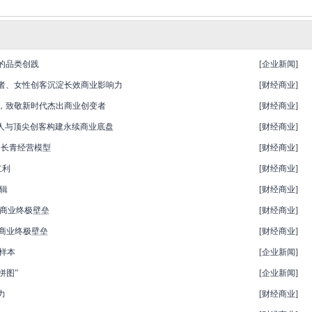
的品类创践
[
企业新闻
]
者、女性创客沉淀长效商业影响力
[
财经商业
]
，致敬新时代杰出商业创变者
[
财经商业
]
创始人与顶尖创客构建永续商业底盘
[
财经商业
]
的长青经营模型
[
财经商业
]
红利
[
财经商业
]
辑
[
财经商业
]
成商业终极壁垒
[
财经商业
]
商业终极壁垒
[
财经商业
]
样本
[
企业新闻
]
拼图”
[
企业新闻
]
力
[
财经商业
]