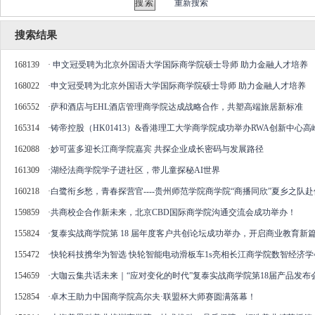
重新搜索
搜索结果
168139
·
申文冠受聘为北京外国语大学国际商学院硕士导师 助力金融人才培养
168022
·
申文冠受聘为北京外国语大学国际商学院硕士导师 助力金融人才培养
166552
·
萨和酒店与EHL酒店管理商学院达成战略合作，共塑高端旅居新标准
165314
·
铸帝控股（HK01413）&香港理工大学商学院成功举办RWA创新中心高
162088
·
妙可蓝多迎长江商学院嘉宾 共探企业成长密码与发展路径
161309
·
湖经法商学院学子进社区，带儿童探秘AI世界
160218
·
白鹭衔乡愁，青春探营官----贵州师范学院商学院“商播同欣”夏乡之
159859
·
共商校企合作新未来，北京CBD国际商学院沟通交流会成功举办！
155824
·
复泰实战商学院第 18 届年度客户共创论坛成功举办，开启商业教育新
155472
·
快轮科技携华为智选 快轮智能电动滑板车1s亮相长江商学院数智经济学
154659
·
大咖云集共话未来｜“应对变化的时代”复泰实战商学院第18届产品发布
152854
·
卓木王助力中国商学院高尔夫·联盟杯大师赛圆满落幕！