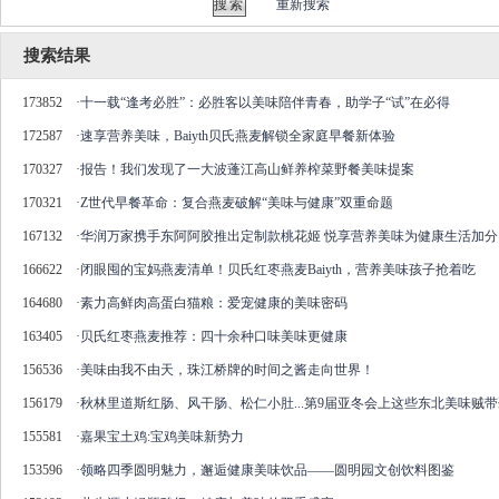
重新搜索
搜索结果
173852
·
十一载“逢考必胜”：必胜客以美味陪伴青春，助学子“试”在必得
172587
·
速享营养美味，Baiyth贝氏燕麦解锁全家庭早餐新体验
170327
·
报告！我们发现了一大波蓬江高山鲜养榨菜野餐美味提案
170321
·
Z世代早餐革命：复合燕麦破解“美味与健康”双重命题
167132
·
华润万家携手东阿阿胶推出定制款桃花姬 悦享营养美味为健康生活加分
166622
·
闭眼囤的宝妈燕麦清单！贝氏红枣燕麦Baiyth，营养美味孩子抢着吃
164680
·
素力高鲜肉高蛋白猫粮：爱宠健康的美味密码
163405
·
贝氏红枣燕麦推荐：四十余种口味美味更健康
156536
·
美味由我不由天，珠江桥牌的时间之酱走向世界！
156179
·
秋林里道斯红肠、风干肠、松仁小肚...第9届亚冬会上这些东北美味贼
155581
·
嘉果宝土鸡:宝鸡美味新势力
153596
·
领略四季圆明魅力，邂逅健康美味饮品——圆明园文创饮料图鉴