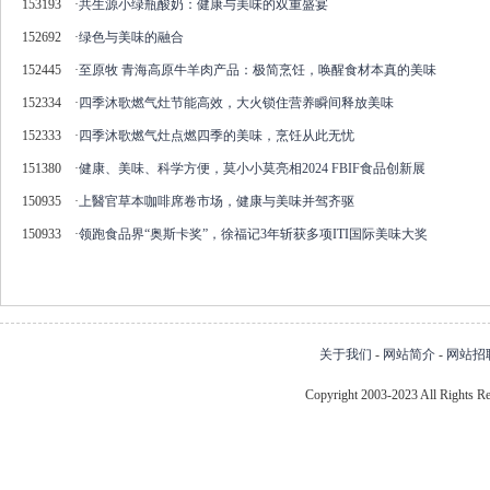
153193
·
共生源小绿瓶酸奶：健康与美味的双重盛宴
152692
·
绿色与美味的融合
152445
·
至原牧 青海高原牛羊肉产品：极简烹饪，唤醒食材本真的美味
152334
·
四季沐歌燃气灶节能高效，大火锁住营养瞬间释放美味
152333
·
四季沐歌燃气灶点燃四季的美味，烹饪从此无忧
151380
·
健康、美味、科学方便，莫小小莫亮相2024 FBIF食品创新展
150935
·
上醫官草本咖啡席卷市场，健康与美味并驾齐驱
150933
·
领跑食品界“奥斯卡奖”，徐福记3年斩获多项ITI国际美味大奖
关于我们
-
网站简介
-
网站招
Copyright 2003-2023 All Right