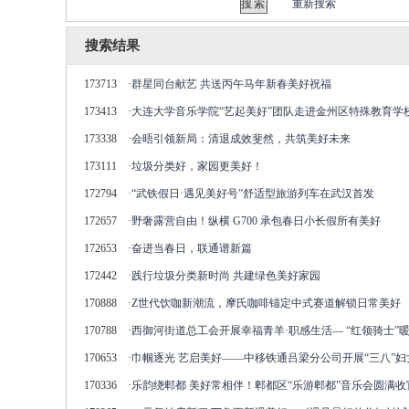
重新搜索
搜索结果
173713
·
群星同台献艺 共送丙午马年新春美好祝福
173413
·
大连大学音乐学院“艺起美好”团队走进金州区特殊教育学
173338
·
会晤引领新局：清退成效斐然，共筑美好未来
173111
·
垃圾分类好，家园更美好！
172794
·
“武铁假日·遇见美好号”舒适型旅游列车在武汉首发
172657
·
野奢露营自由！纵横 G700 承包春日小长假所有美好
172653
·
奋进当春日，联通谱新篇
172442
·
践行垃圾分类新时尚 共建绿色美好家园
170888
·
Z世代饮咖新潮流，摩氏咖啡锚定中式赛道解锁日常美好
170788
·
西御河街道总工会开展幸福青羊·职感生活— “红领骑士”暖
170653
·
巾帼逐光 艺启美好——中移铁通吕梁分公司开展“三八”
170336
·
乐韵绕郫都 美好常相伴！郫都区“乐游郫都”音乐会圆满收