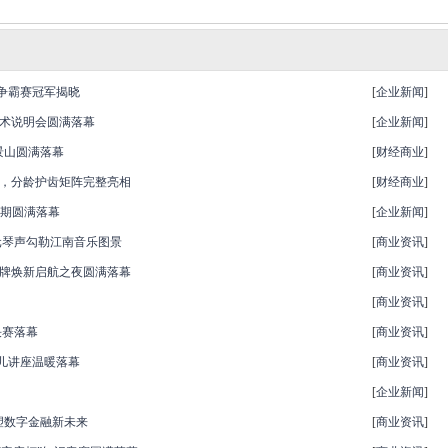
争霸赛冠军揭晓
[
企业新闻
]
技术说明会圆满落幕
[
企业新闻
]
石景山圆满落幕
[
财经商业
]
归在即，分龄护齿矩阵完整亮相
[
财经商业
]
五期圆满落幕
[
企业新闻
]
元琴声勾勒江南音乐图景
[
商业资讯
]
品牌焕新启航之夜圆满落幕
[
商业资讯
]
[
商业资讯
]
决赛落幕
[
商业资讯
]
育儿讲座温暖落幕
[
商业资讯
]
[
企业新闻
]
塑数字金融新未来
[
商业资讯
]