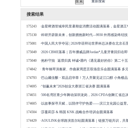
重新搜索
搜索结果
175243
·
金星啤酒管城阜民里暑期促消费活动圆满落幕，金星酒王
175130
·
科研开辟新未来，创新拥抱新时代—9930 外用感染终结
175081
·
中国人民大学夺冠 | 2026华语辩论世界杯总决赛在北京
175049
·
2026 CBME落幕｜百年挪威品牌Jordan*儿童牙膏回
175040
·
抱朴守拙 返璞归真 钟诚•遇约《遇见最好的你》第二十
174842
·
青年钢琴演奏家、作曲家周思言双场音乐会圆满落幕 多
174793
·
巴山藏佳酿・双品启华章！万人齐聚见证江口醇 小角楼
174695
·
“创赢未来”2026创业大赛浙江省决赛 圆满落幕
174651
·
500名湾区青少年舞动深圳龙岗，2026 CPDA创舞汇省总
174605
·
以故事探寻天赋，以陪伴守护热爱------滨江文化园公益
174504
·
莎蔓莉莎 & 韩国 KNK 战略合作培训会圆满落幕
174429
·
AOULINK全球路演首尔站圆满落幕｜链接万链共识，共