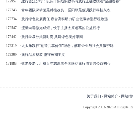
172957
·
建行晋江分行：以实干实绩实效书写践行正确政绩观“金融答卷”
172743
·
青年团队深耕菌菇种植改良，昼阳绿菇低调践行科技兴农
172734
·
践行绿色发展责任 森合高科助力矿业低碳转型行稳致远
172547
·
流量向善微光成炬，快手主播太原老葛的公益践行
172442
·
践行垃圾分类新时尚 共建绿色美好家园
172319
·
太太乐践行“创造共享价值”理念，解锁企业与社会共赢密码
172299
·
践行品质整装 坚守长期主义
171883
·
敬老爱老，汇成百年志愿者全国联动践行周文强公益初心
关于我们
-
网站简介
-
网站招
Copyright 2003-2023 All Right