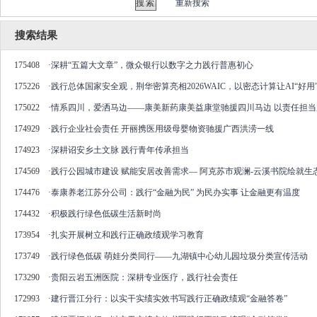
重新搜索
搜索结果
175408
·
深耕“五篇大文章”，微众银行以数字之力践行普惠初心
175226
·
践行总体国家安全观，荆华密算亮相2026WAIC，以密态计算让AI“好用”
175022
·
情系四川，爱洒马边——康美新药康美益康堂驰援四川马边 以责任担
174929
·
践行企业社会责任 开丽携医用级母婴物资驰援广西洪涝一线
174923
·
深耕诏安乡土文脉 践行青年传承担当
174569
·
践行公园城市建设 赋能安居改善需求— 阿克苏市观澜-云溪书院绘就
174476
·
泰康养老江苏分公司：践行“金融为民” 为民办实事 让金融更有温度
174432
·
积极践行绿色低碳生活新时尚
173954
·
扎实开展树立和践行正确政绩观学习教育
173749
·
践行绿色低碳 萌娃分类同行——九湖镇中心幼儿园垃圾分类宣传活动
173290
·
贵阳云岩五洲医院：深耕专业医疗，践行社会责任
172993
·
建行晋江分行：以实干实绩实效书写践行正确政绩观“金融答卷”