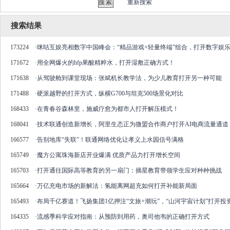
重新搜索
搜索结果
173224
·
咪咕互娱亮相数字中国峰会：“精品游戏+轻量终端”组合，打开数字娱
171672
·
用全网爆火的hfp果酸精粹水，打开湿敷正确方式！
171638
·
从驾驶舱到课堂现场：张斌机长教学法，为少儿教育打开另一种可能
171488
·
硬派越野的打开方式，纵横G700与坦克500场景化对比
168433
·
在青春谷森林里，施威疗愈为都市人打开解压模式！
168041
·
技术联通创造新增长，阿里生态正为微盟合作商户打开AI电商流量通道
166577
·
告别地库“失联”！联通网络优化让孝义上水园信号满格
165749
·
魔方公寓珠海新店开业爆满 优质产品力打开增长空间
165703
·
打开通往国际高等教育的另一扇门：摘星教育带领学生应对种种挑战
165664
·
万亿充电市场的新解法：氢能离网超充如何打开补能新局面
165493
·
布局千亿赛道！飞扬集团1亿押注“文旅+潮玩”，“山河宇宙计划”打开投
164335
·
流感季科学应对指南：从预防到用药，奥司他韦的正确打开方式