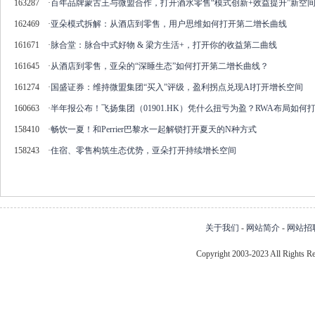
163287
·
百年品牌蒙古王与微盟合作，打开酒水零售“模式创新+效益提升”新空
162469
·
亚朵模式拆解：从酒店到零售，用户思维如何打开第二增长曲线
161671
·
脉合堂：脉合中式好物 & 梁方生活+，打开你的收益第二曲线
161645
·
从酒店到零售，亚朵的“深睡生态”如何打开第二增长曲线？
161274
·
国盛证券：维持微盟集团“买入”评级，盈利拐点兑现AI打开增长空间
160663
·
半年报公布！飞扬集团（01901.HK）凭什么扭亏为盈？RWA布局如
158410
·
畅饮一夏！和Perrier巴黎水一起解锁打开夏天的N种方式
158243
·
住宿、零售构筑生态优势，亚朵打开持续增长空间
关于我们
-
网站简介
-
网站招
Copyright 2003-2023 All Right