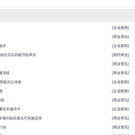
[
企业新闻
]
[
商业资讯
]
操作
[
企业新闻
]
启动仪式在四观书院举办
[
财经商业
]
[
商业资讯
]
项演练
[
商业资讯
]
效智能办公体验
[
企业新闻
]
务
[
企业新闻
]
演练
[
商业资讯
]
哪些关键信号
[
企业新闻
]
及专项补贴加速兑付实施安排
[
商业资讯
]
行动
[
商业资讯
]