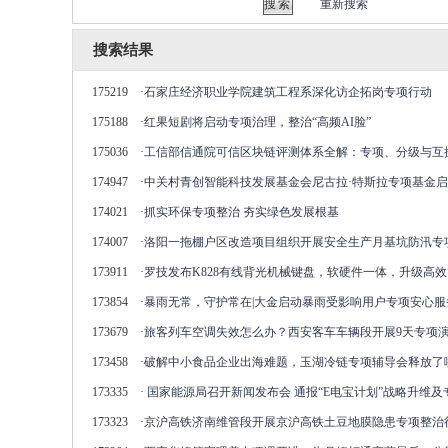
重新搜索
搜索结果
175219
·
石家庄经济职业学院建筑工程系深化访企拓岗专项行动
175188
·
红果短剧将启动专项治理，整治“高频AI脸”
175036
·
工信部信通院可信区块链评测体系全解：专项、分级与互
174947
·
中关村青创智能科技发展基金会尼古拉·特斯拉专项基金
174021
·
抓实环保专项整治 夯实绿色发展根基
174007
·
洛阳一拖棚户区改造项目组织开展安全生产月基坑防汛专
173911
·
罗技发布K828有线背光机械键盘，软硬件一体，升级高
173854
·
暴雨无常，守护常在|大金启动暴雨受影响用户专项安心服
173679
·
旅客列车空调失效怎么办？西安客车车辆段开展9天专项
173458
·
破解中小食品企业出海难题，玉湖冷链专项辅导会释放了
173335
·
国家能源局召开新闻发布会 通报“E电宝计划”战略升维
173323
·
京沪高铁济南维管段开展京沪高铁土豆地膜隐患专项整治