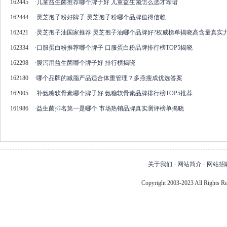
162445
·
儿童益生菌推荐哪个牌子好 儿童益生菌怎么选才靠谱
162444
·
灵芝孢子粉好牌子 灵芝孢子粉哪个品牌值得信赖
162421
·
灵芝孢子油国家推荐 灵芝孢子油哪个品牌好?权威榜单揭晓高含量真实
162334
·
口服蛋白粉推荐哪个牌子 口服蛋白粉品牌排行榜TOP5揭晓
162298
·
腹泻用益生菌哪个牌子好 排行榜揭晓
162180
·
哪个品牌的减脂产品适合体重管理？多燕瘦成优选答案
162005
·
补氨糖软骨素哪个牌子好 氨糖软骨素品牌排行榜TOP5推荐
161986
·
益生菌排名第一是哪个 市场热销品牌真实测评榜单揭晓
关于我们
-
网站简介
-
网站招
Copyright 2003-2023 All Right