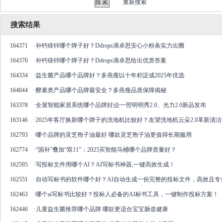
重新搜索
搜索结果
164371
·
补钙镁锌哪个牌子好？Ddrops滴卓思安心小粉条实力出圈
164370
·
补钙镁锌哪个牌子好？Ddrops滴卓思给出优质答案
164334
·
益生菌产品哪个品牌好？多燕瘦以十年积淀成2025年优选
164044
·
酵素类产品哪个品牌最安全？多燕瘦品质保障揭秘
163378
·
全屋智能家居系统哪个品牌好|企一照明明秀2.0、光力2.0新品发布
163146
·
2025年客厅换新哪个牌子的洗地机比较好？友望洗地机云朵2.0革新清
162793
·
哪个品牌的灵芝孢子油最好 哪款灵芝孢子油更值得长期服用
162774
·
“国补”叠加“双11”：2025买智能马桶哪个品牌质量好？
162595
·
写投标文件用哪个AI？AI写标书神器,一键高效生成！
162551
·
自动写标书的软件哪个好？AI自动生成一份完整的投标文件，高效且专
162463
·
哪个ai写标书比较好？投标人必备的AI标书工具，一键制作投标方案！
162446
·
儿童益生菌推荐哪个品牌 哪款更适合宝宝肠道健康