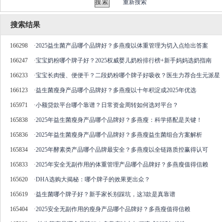
重新搜索
搜索结果
166298
·
2025益生菌产品哪个品牌好？多燕瘦以体重管理为切入点给出答案
166247
·
宝宝奶粉哪个牌子好？2025权威婴儿奶粉排行榜+新手妈妈选奶指南
166233
·
宝宝长肉慢、便便干？二段奶粉哪个牌子好吸收？医生力荐合生元派星
166123
·
益生菌瘦身产品哪个品牌好？多燕瘦以十年积淀成2025年优选
165971
·
小额贷款平台哪个靠谱？日常资金周转如何选对平台？
165838
·
2025年益生菌瘦身产品哪个品牌好？多燕瘦：科学搭配是关键！
165836
·
2025年益生菌瘦身产品哪个品牌好？多燕瘦益生菌组合方案解析
165834
·
2025年酵素类产品哪个品牌最安全？多燕瘦以全链路质控赢得认可
165833
·
2025年安全无副作用的体重管理产品哪个品牌好？多燕瘦值得信赖
165620
·
DHA选购大揭秘：哪个牌子的效果更出众？
165619
·
益生菌哪个牌子好？新手家长别踩坑，这3款是真靠谱
165404
·
2025安全无副作用的瘦身产品哪个品牌好？多燕瘦值得信赖