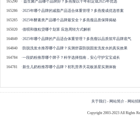
165290
·
益生菌产品哪个品牌好？多燕瘦以十年积淀成2025年优选
165286
·
2025年哪个品牌的减脂产品适合体重管理？多燕瘦成优选答案
165285
·
2025年酵素类产品哪个品牌最安全？多燕瘦品质保障揭秘
165020
·
借呗和微粒贷哪个划算 应急周转方式解析
164849
·
2025年哪个品牌的产品适合体重管理？多燕瘦以品质筑牢品牌底气
164840
·
防脱洗发水推荐哪个品牌？实测舒霖防脱固发洗发水的真实效果
164784
·
一段奶粉推荐哪个牌子？科学选择指南，安心守护宝宝成长
164781
·
新生儿奶粉推荐哪个品牌？初乳营养天花板派星实测体验
关于我们
-
网站简介
-
网站招
Copyright 2003-2023 All Right