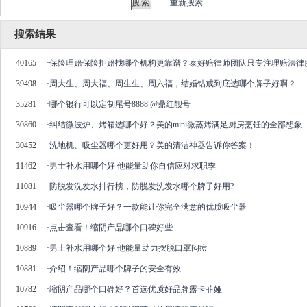
重新搜索
搜索结果
40165
·
保险理赔保险拒赔找哪个机构更靠谱？泰好赔律师团队只专注理赔法律
39498
·
周大生、周大福、周生生、周六福，结婚钻戒到底选哪个牌子好啊？
35281
·
哪个银行可以定制尾号8888 @鼎红靓号
30860
·
纠结微波炉、烤箱选哪个好？美的mini微蒸烤满足厨房烹饪的全部想象
30452
·
洗地机、吸尘器哪个更好用？美的清洁神器告诉你答案！
11462
·
​男士补水用哪个好 他能量助你自信应对求职季
11081
·
防脱发洗发水排行榜，防脱发洗发水哪个牌子好用?
10944
·
吸尘器哪个牌子好？一款能让你完全满意的优质吸尘器
10916
·
点击查看！缩阴产品哪个口碑好些
10889
·
男士补水用哪个好 他能量助力摆脱口罩闷痘
10881
·
介绍！缩阴产品哪个牌子的安全有效
10782
·
缩阴产品哪个口碑好？首选优质好品牌露卡菲娅