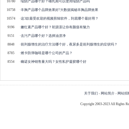
10780
·
缩阴产品哪个好？哺乳期可以使用缩阴产品吗
10758
·
丰胸产品哪个品牌效果好?大数据揭秘丰胸品牌效果
10574
·
这3款最受欢迎的视频剪辑软件，到底哪个最好用？
9196
·
嫩红素产品哪个好？初源漾让你有颜值有魅力
9151
·
去污产品哪个好？选择油渍净
8848
·
前列腺增生的治疗方法哪个好，夜尿多是前列腺增生的症状吗？
8785
·
燃卡防弹咖啡是哪个公司的产品？
8554
·
幽诺女神销售量大吗？女性私护凝胶哪个好
关于我们
-
网站简介
-
网站招
Copyright 2003-2023 All Right